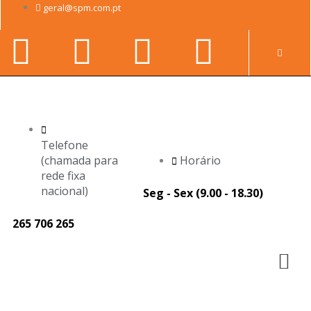
Skip
geral@spm.com.pt
to
Facebook-
Youtube
Linkedin-
Instag
content
Pr
f
in
Telefone
(chamada para
Horário
rede fixa
nacional)
Seg - Sex (9.00 - 18.30)
265 706 265
M