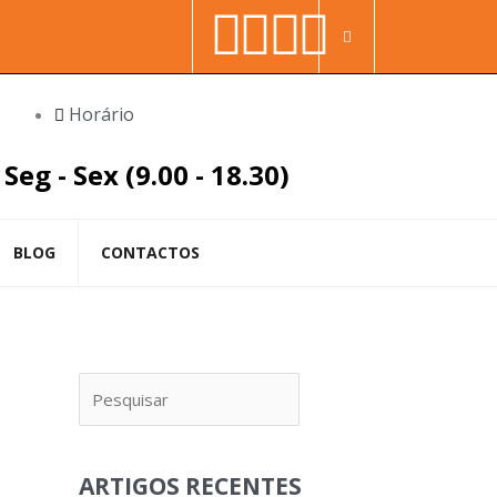
Facebook-
Youtube
Linkedin
Instag
Procura
f
in
Horário
Seg - Sex (9.00 - 18.30)
BLOG
CONTACTOS
Pesquisar
ARTIGOS RECENTES