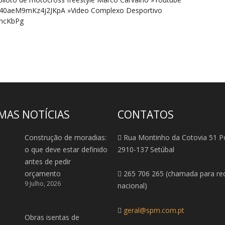
140aeM9mKz4j2JKpA »Video Complexo Desportivo
qgvancKbPg
MAS NOTÍCIAS
CONTATOS
Construção de moradias:
Rua Montinho da Cotovia 51 P
o que deve estar definido
2910-137 Setúbal
antes de pedir
orçamento
265 706 265 (chamada para red
9 Julho, 2026
nacional)
geral@spm.com.pt
Obras isentas de