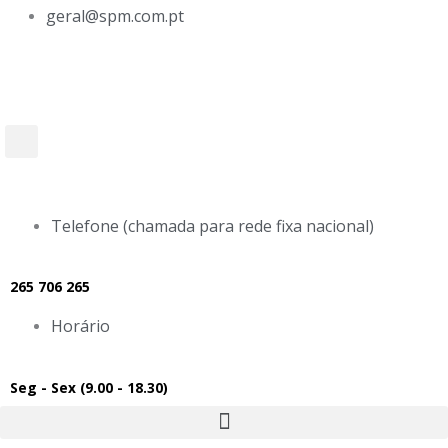
Skip
geral@spm.com.pt
to
content
Facebook-
Youtube
Linkedin
Ins
f
in
Procurar
Telefone (chamada para rede fixa nacional)
265 706 265
Horário
Seg - Sex (9.00 - 18.30)
Menu