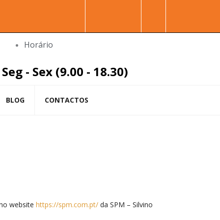
Facebook-
Youtube
Linkedin
Instag
Procura
f
in
Horário
Seg - Sex (9.00 - 18.30)
BLOG
CONTACTOS
 no website
https://spm.com.pt/
da SPM – Silvino