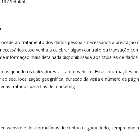
-137 Setúbal
?
procede ao tratamento dos dados pessoais necessários à prestação d
is necessários caso venha a celebrar algum contrato ou transação c
e informação mais detalhada disponibilizada aos titulares de dados 
as quando os utilizadores visitam o website. Estas informações pode
 ao site, localização geográfica, duração da visita e número de página
penas tratados para fins de marketing.
eu website e dos formulários de contacto, garantindo, sempre que ne