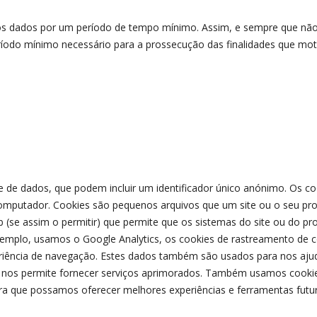
 os dados por um período de tempo mínimo. Assim, e sempre que não 
odo mínimo necessário para a prossecução das finalidades que moti
e dados, que podem incluir um identificador único anónimo. Os coo
omputador. Cookies são pequenos arquivos que um site ou o seu prove
se assim o permitir) que permite que os sistemas do site ou do pr
emplo, usamos o Google Analytics, os cookies de rastreamento de 
periência de navegação. Estes dados também são usados para nos aju
que nos permite fornecer serviços aprimorados. Também usamos cooki
ara que possamos oferecer melhores experiências e ferramentas futur