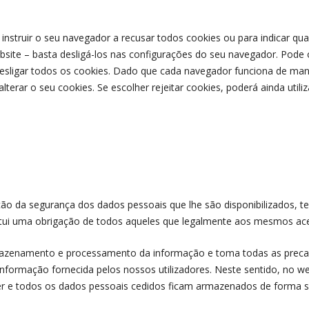
nstruir o seu navegador a recusar todos cookies ou para indicar qu
website – basta desligá-los nas configurações do seu navegador. Pode
esligar todos os cookies. Dado que cada navegador funciona de mane
lterar o seu cookies. Se escolher rejeitar cookies, poderá ainda uti
o da segurança dos dados pessoais que lhe são disponibilizados, t
titui uma obrigação de todos aqueles que legalmente aos mesmos a
mazenamento e processamento da informação e toma todas as precau
informação fornecida pelos nossos utilizadores. Neste sentido, no w
er e todos os dados pessoais cedidos ficam armazenados de forma 