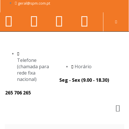
Skip
geral@spm.com.pt
to
Facebook-
Youtube
Linkedin-
Instag
content
Pr
f
in
Telefone
(chamada para
Horário
rede fixa
nacional)
Seg - Sex (9.00 - 18.30)
265 706 265
M
Página
Página
Página
Página