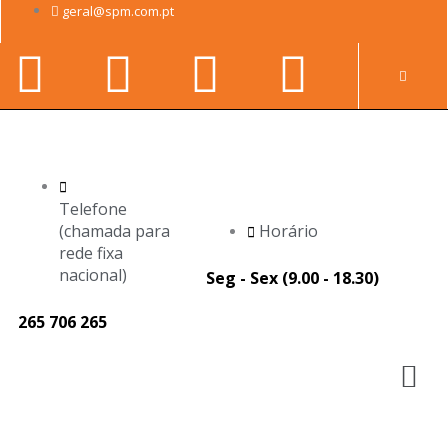
Skip
geral@spm.com.pt
to
Facebook-
Youtube
Linkedin-
Instag
content
Pr
f
in
Telefone
(chamada para
Horário
rede fixa
nacional)
Seg - Sex (9.00 - 18.30)
265 706 265
M