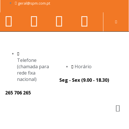
Skip
geral@spm.com.pt
to
Facebook-
Youtube
Linkedin-
Instag
content
Pr
f
in
Telefone
(chamada para
Horário
rede fixa
nacional)
Seg - Sex (9.00 - 18.30)
265 706 265
M