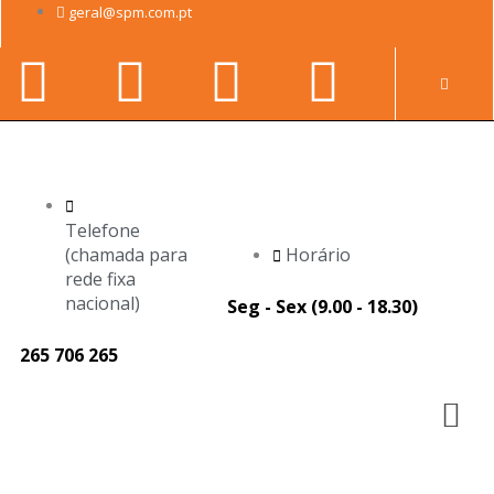
Skip
geral@spm.com.pt
to
Facebook-
Youtube
Linkedin-
Instag
content
Pr
f
in
Telefone
(chamada para
Horário
rede fixa
nacional)
Seg - Sex (9.00 - 18.30)
265 706 265
M