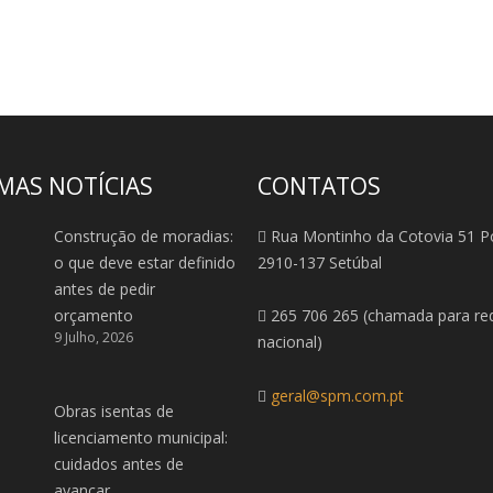
MAS NOTÍCIAS
CONTATOS
Construção de moradias:
Rua Montinho da Cotovia 51 P
o que deve estar definido
2910-137 Setúbal
antes de pedir
orçamento
265 706 265 (chamada para red
9 Julho, 2026
nacional)
geral@spm.com.pt
Obras isentas de
licenciamento municipal:
cuidados antes de
avançar