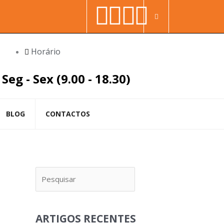
Facebook-
Youtube
Linkedin
Instag
Procura
f
in
Horário
Seg - Sex (9.00 - 18.30)
BLOG
CONTACTOS
Pesquisar
ARTIGOS RECENTES