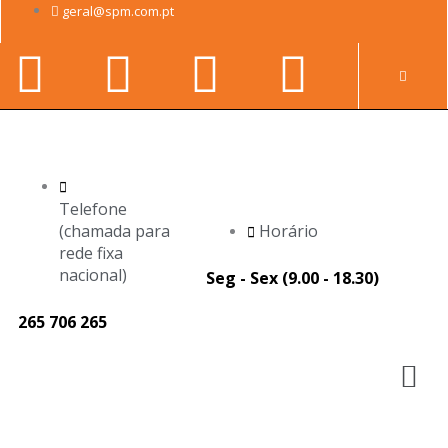
Skip
geral@spm.com.pt
to
Facebook-
Youtube
Linkedin-
Instag
content
Pr
f
in
Telefone
(chamada para
Horário
rede fixa
nacional)
Seg - Sex (9.00 - 18.30)
265 706 265
M