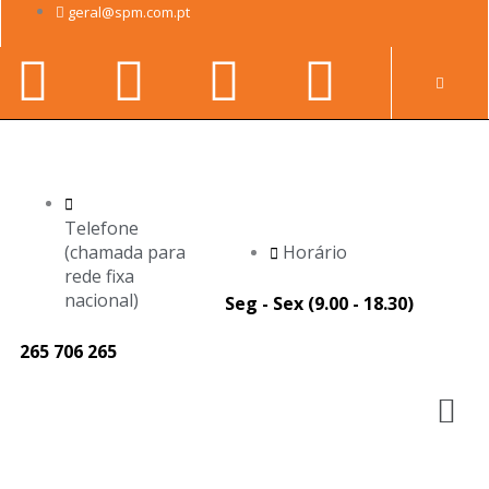
Skip
geral@spm.com.pt
to
Facebook-
Youtube
Linkedin-
Instag
content
Pr
f
in
Telefone
(chamada para
Horário
rede fixa
nacional)
Seg - Sex (9.00 - 18.30)
265 706 265
M