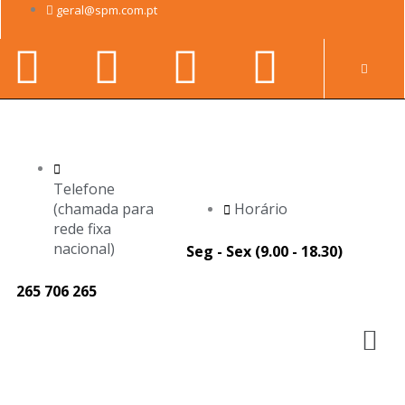
Skip
geral@spm.com.pt
to
Facebook-
Youtube
Linkedin-
Instag
content
Pr
f
in
Telefone
(chamada para
Horário
rede fixa
nacional)
Seg - Sex (9.00 - 18.30)
265 706 265
M