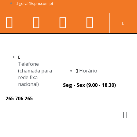
Skip
geral@spm.com.pt
to
Facebook-
Youtube
Linkedin-
Instag
content
Pr
f
in
Telefone
(chamada para
Horário
rede fixa
nacional)
Seg - Sex (9.00 - 18.30)
265 706 265
M