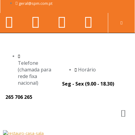
Skip
geral@spm.com.pt
to
Facebook-
Youtube
Linkedin-
Instag
content
Pr
f
in
Telefone
(chamada para
Horário
rede fixa
nacional)
Seg - Sex (9.00 - 18.30)
265 706 265
M