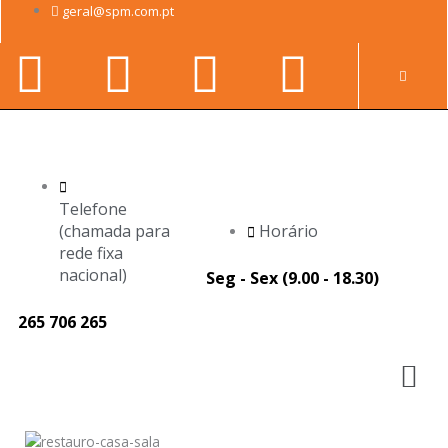
Skip
geral@spm.com.pt
to
Facebook-
Youtube
Linkedin-
Instag
content
Pr
f
in
Telefone
(chamada para
Horário
rede fixa
nacional)
Seg - Sex (9.00 - 18.30)
265 706 265
M