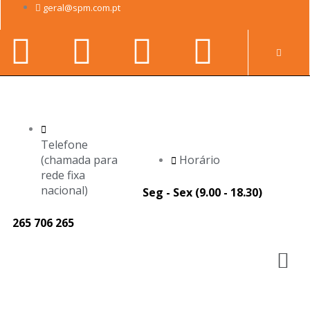
Skip
geral@spm.com.pt
to
Facebook-
Youtube
Linkedin-
Instag
content
Pr
f
in
Telefone
(chamada para
Horário
rede fixa
nacional)
Seg - Sex (9.00 - 18.30)
265 706 265
M