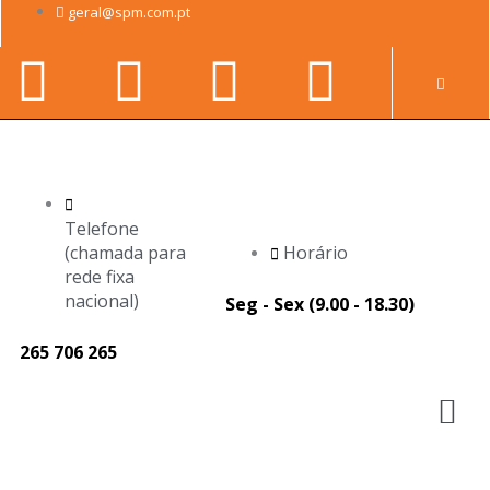
Skip
geral@spm.com.pt
to
Facebook-
Youtube
Linkedin-
Instag
content
Pr
f
in
Telefone
(chamada para
Horário
rede fixa
nacional)
Seg - Sex (9.00 - 18.30)
265 706 265
M