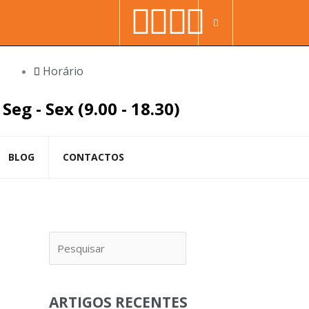
Facebook-
Youtube
Linkedin
Instag
Procura
f
in
Horário
Seg - Sex (9.00 - 18.30)
BLOG
CONTACTOS
Pesquisar
ARTIGOS RECENTES