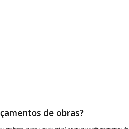
rçamentos de obras?
esa em breve, provavelmente estará a ponderar pedir orçamentos de