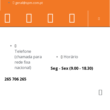
Skip
geral@spm.com.pt
to
Facebook-
Youtube
Linkedin-
Instag
content
Pr
f
in
Telefone
(chamada para
Horário
rede fixa
nacional)
Seg - Sex (9.00 - 18.30)
265 706 265
M