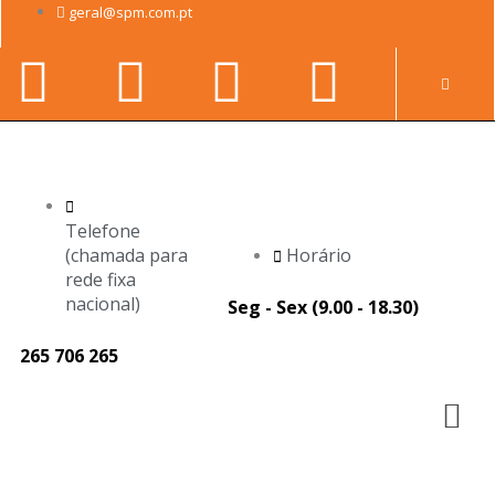
Skip
geral@spm.com.pt
to
Facebook-
Youtube
Linkedin-
Instag
content
Pr
f
in
Telefone
(chamada para
Horário
rede fixa
nacional)
Seg - Sex (9.00 - 18.30)
265 706 265
M