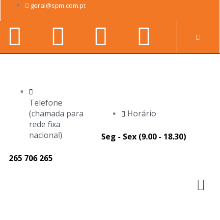
Skip
geral@spm.com.pt
to
Facebook-
Youtube
Linkedin-
Instag
content
Pr
f
in
Telefone
(chamada para
Horário
rede fixa
nacional)
Seg - Sex (9.00 - 18.30)
265 706 265
M