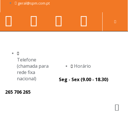
Skip
geral@spm.com.pt
to
Facebook-
Youtube
Linkedin-
Instag
content
Pr
f
in
Telefone
(chamada para
Horário
rede fixa
nacional)
Seg - Sex (9.00 - 18.30)
265 706 265
M