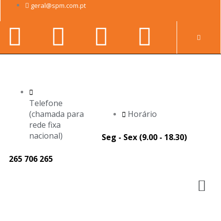
Skip
geral@spm.com.pt
to
Facebook-
Youtube
Linkedin-
Instag
content
Pr
f
in
Telefone
(chamada para
Horário
rede fixa
nacional)
Seg - Sex (9.00 - 18.30)
265 706 265
M