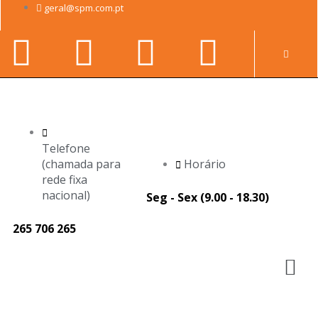
Skip
geral@spm.com.pt
to
Facebook-
Youtube
Linkedin-
Instag
content
Pr
f
in
Telefone
(chamada para
Horário
rede fixa
nacional)
Seg - Sex (9.00 - 18.30)
265 706 265
M