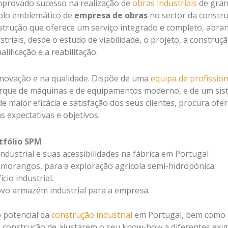
mprovado sucesso na realização de
obras industriais
de gra
plo emblemático de
empresa de obras
no sector da constr
strução que oferece um serviço integrado e completo, abr
striais, desde o estudo de viabilidade, o projeto, a construçã
lificação e a reabilitação.
novação e na qualidade. Dispõe de uma
equipa de profission
parque de máquinas e de equipamentos moderno, e de um si
e maior eficácia e satisfação dos seus clientes, procura ofe
 expectativas e objetivos.
tfólio SPM
ndustrial e suas acessibilidades na fábrica em Portugal
morangos, para a exploração agrícola semi-hidropónica.
cio industrial.
o armazém industrial para a empresa.
 potencial da
construção industrial
em Portugal, bem como 
 construção de ajustarem o seu know-how a diferentes exig