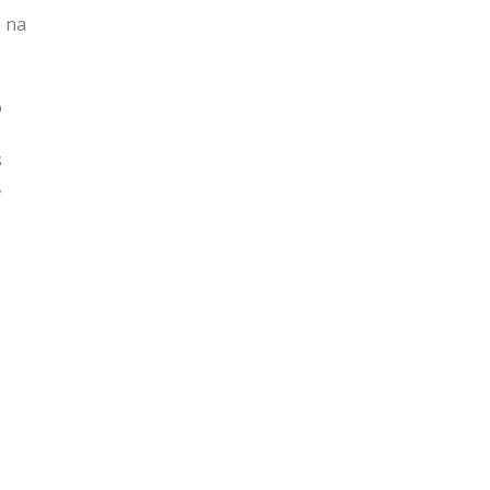
 na
o
s
,