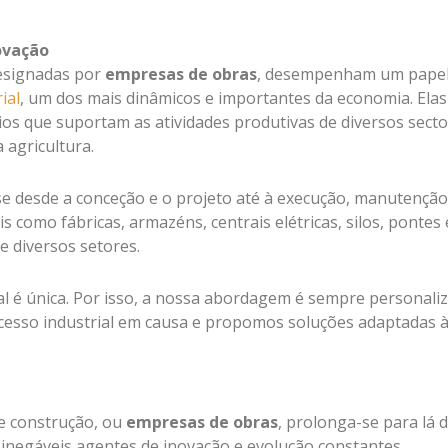
ovação
esignadas por
empresas de obras
, desempenham um pape
ial
, um dos mais dinâmicos e importantes da economia. Elas
ícios que suportam as atividades produtivas de diversos secto
a agricultura.
e desde a conceção e o projeto até à execução, manutenção
ais como fábricas, armazéns, centrais elétricas, silos, pontes 
e diversos setores.
al é única. Por isso, a nossa abordagem é sempre personali
sso industrial em causa e propomos soluções adaptadas 
de construção, ou
empresas de obras
, prolonga-se para lá 
inegáveis agentes de inovação e evolução constantes,