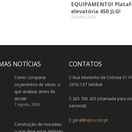
EQUIPAMENTO! Plata
elevatória 450 JLG!
23 Junho, 2020
MAS NOTÍCIAS
CONTATOS
Como comparar
Rua Montinho da Cotovia 51 P
orçamentos de obras: o
2910-137 Setúbal
que analisar antes de
decidir
265 706 265 (chamada para red
7 Agosto, 2026
nacional)
geral@spm.com.pt
Construção de moradias:
o que deve estar definido