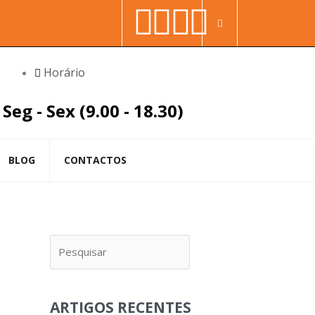
Facebook-
Youtube
Linkedin
Instag
Procura
f
in
Horário
Seg - Sex (9.00 - 18.30)
BLOG
CONTACTOS
Pesquisar
ARTIGOS RECENTES