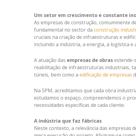
Um setor em crescimento e constante in
As empresas de construção, comummente d
fundamental no sector da
construção industr
cruciais na criação de infraestruturas e edif
incluindo a indústria, a energia, a logística e 
A atuação das
empresas de obras
estende-s
reabilitação de infraestruturas industriais, t
túneis, bem como a
edificação de empresas
d
Na SPM, acreditamos que cada obra industri
estudamos o espaço, compreendemos o proce
necessidades específicas de cada cliente.
A indústria que faz fábricas
Neste contexto, a relevância das empresas 
mera execução do projeto. Afirmam-se como 