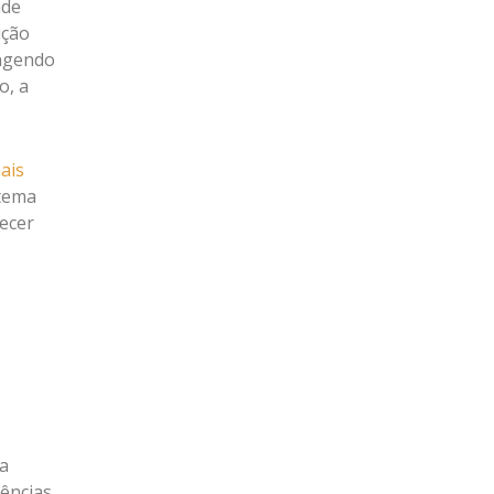
nde
ução
angendo
o, a
ais
stema
recer
a
ências