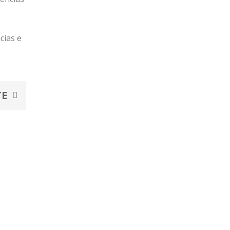
cias e
Next
TE