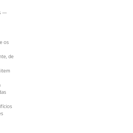
s —
e os
nte, de
mitem
a
das
fícios
es