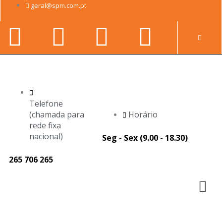
Skip
geral@spm.com.pt
to
Facebook-
Youtube
Linkedin-
Instag
content
Pr
f
in
Telefone
(chamada para
Horário
rede fixa
nacional)
Seg - Sex (9.00 - 18.30)
265 706 265
M