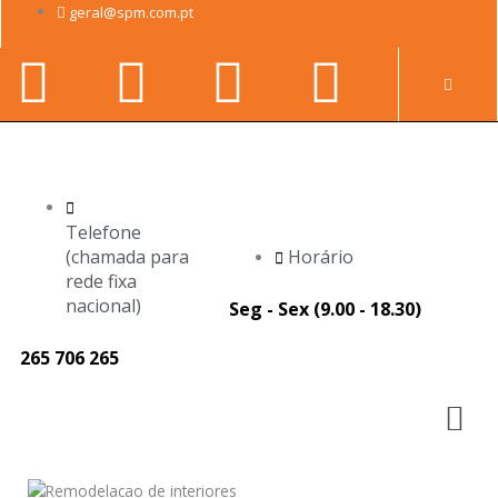
Skip
geral@spm.com.pt
to
Facebook-
Youtube
Linkedin-
Instag
content
Pr
f
in
Telefone
(chamada para
Horário
rede fixa
nacional)
Seg - Sex (9.00 - 18.30)
265 706 265
M