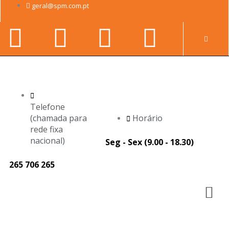
Skip
geral@spm.com.pt
to
Facebook-
Youtube
Linkedin-
Instag
content
Pr
f
in
Telefone
(chamada para
Horário
rede fixa
nacional)
Seg - Sex (9.00 - 18.30)
265 706 265
M
Página
Página
Página
Página