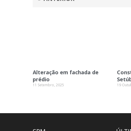
Alteração em fachada de
Const
prédio
Setúb
11 Setembro, 2025
19 Outu