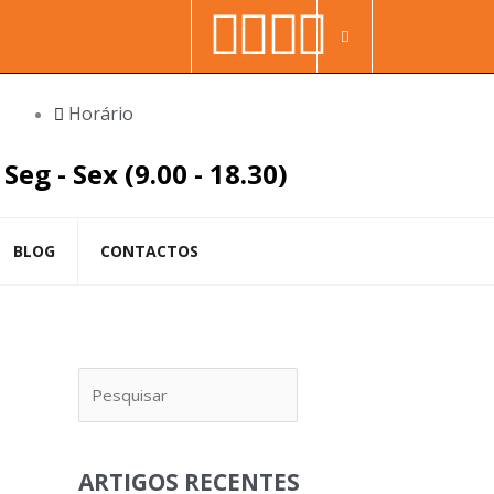
Facebook-
Youtube
Linkedin
Instag
Procura
f
in
Horário
Seg - Sex (9.00 - 18.30)
BLOG
CONTACTOS
Pesquisar
ARTIGOS RECENTES