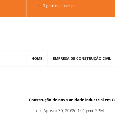
Skip
geral@spm.com.pt
to
content
HOME
EMPRESA DE CONSTRUÇÃO CIVIL
Construção de nova unidade industrial em 
Agosto 30, 2022
1:01 pm
SPM