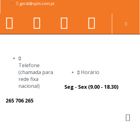
Skip
geral@spm.com.pt
to
Facebook-
Youtube
Linkedin-
Instag
content
Pr
f
in
Telefone
(chamada para
Horário
rede fixa
nacional)
Seg - Sex (9.00 - 18.30)
265 706 265
M