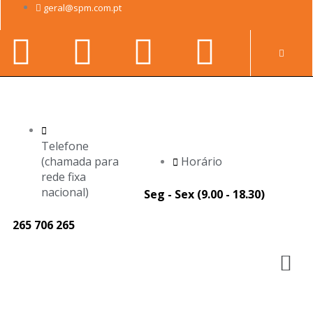
Skip
geral@spm.com.pt
to
Facebook-
Youtube
Linkedin-
Instag
content
Pr
f
in
Telefone
(chamada para
Horário
rede fixa
nacional)
Seg - Sex (9.00 - 18.30)
265 706 265
M