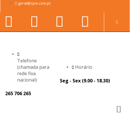
Skip
geral@spm.com.pt
to
Facebook-
Youtube
Linkedin-
Instag
content
Pr
f
in
Telefone
(chamada para
Horário
rede fixa
nacional)
Seg - Sex (9.00 - 18.30)
265 706 265
M