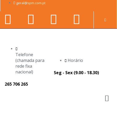
Skip
geral@spm.com.pt
to
Facebook-
Youtube
Linkedin-
Instag
content
Pr
f
in
Telefone
(chamada para
Horário
rede fixa
nacional)
Seg - Sex (9.00 - 18.30)
265 706 265
M