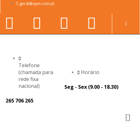
Skip
geral@spm.com.pt
to
Facebook-
Youtube
Linkedin-
Instag
content
Pr
f
in
Telefone
(chamada para
Horário
rede fixa
nacional)
Seg - Sex (9.00 - 18.30)
265 706 265
M