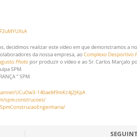
lbF2uMYUXsA
os, decidimos realizar este vídeo em que demonstramos a n
 colaboradores da nossa empresa, ao
Complexo Desportivo
ugusto
Photo
por produzir o vídeo e ao Sr. Carlos Marçalo p
quipa SPM.
RANÇA ” SPM.
hannel/UCuOw3-140aeM9mKz4j2JKpA
om/spm.construcoes/
m/SpmConstrucaoEngenharia/
SEGUIN