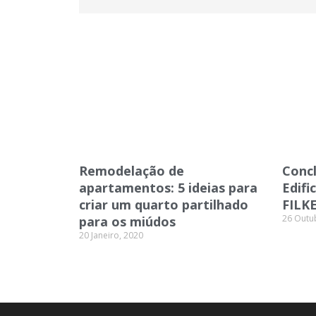
Remodelação de
Conc
apartamentos: 5 ideias para
Edifi
criar um quarto partilhado
FILK
26 Outu
para os miúdos
20 Janeiro, 2020