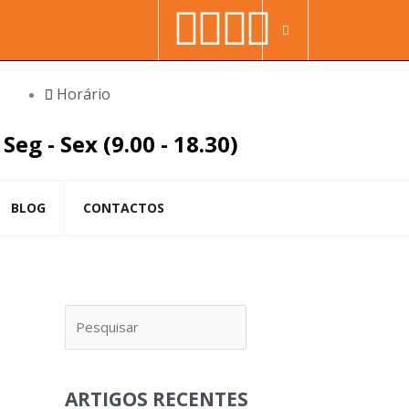
Facebook-
Youtube
Linkedin
Instag
Procura
f
in
Horário
Seg - Sex (9.00 - 18.30)
BLOG
CONTACTOS
Pesquisar
ARTIGOS RECENTES