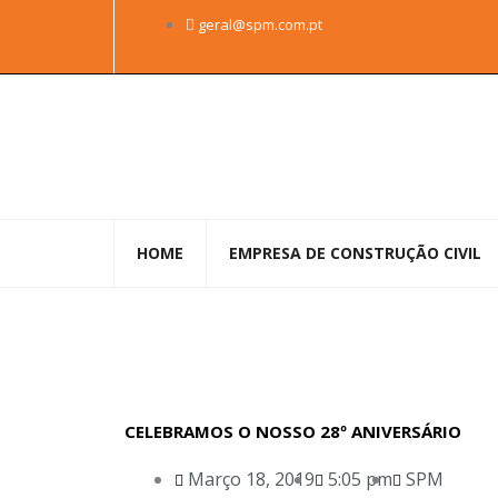
Skip
geral@spm.com.pt
to
content
HOME
EMPRESA DE CONSTRUÇÃO CIVIL
CELEBRAMOS O NOSSO 28º ANIVERSÁRIO
Março 18, 2019
5:05 pm
SPM