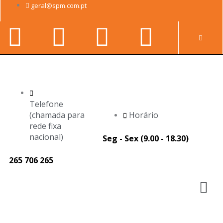
Skip
geral@spm.com.pt
to
Facebook-
Youtube
Linkedin-
Instag
content
Pr
f
in
Telefone
(chamada para
Horário
rede fixa
nacional)
Seg - Sex (9.00 - 18.30)
265 706 265
M
Página
Página