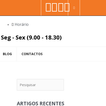
Facebook-
Youtube
Linkedin
Instag
Procura
f
in
Horário
Seg - Sex (9.00 - 18.30)
BLOG
CONTACTOS
Pesquisar
ARTIGOS RECENTES