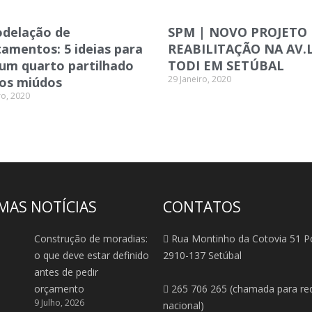
delação de
SPM | NOVO PROJETO
amentos: 5 ideias para
REABILITAÇÃO NA AV.
 um quarto partilhado
TODI EM SETÚBAL
29 Janeiro, 2020
 os miúdos
ro, 2020
MAS NOTÍCIAS
CONTATOS
Construção de moradias:
Rua Montinho da Cotovia 51 P
o que deve estar definido
2910-137 Setúbal
antes de pedir
orçamento
265 706 265 (chamada para red
9 Julho, 2026
nacional)