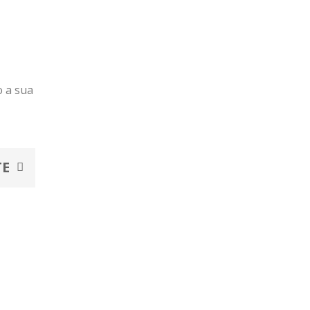
o a sua
Next
TE