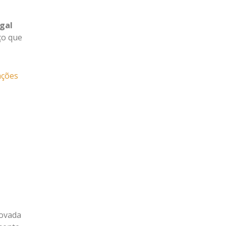
ugal
ço que
ações
ovada