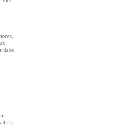
amente
dores,
tas
lidade.
com
balhou,