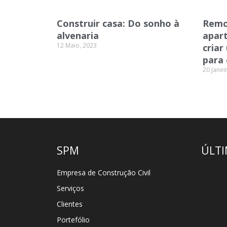
Construir casa: Do sonho à
Remo
alvenaria
apart
12 Maio, 2023
criar
para
20 Janei
SPM
ÚLTI
Empresa de Construção Civil
Serviços
Clientes
Portefólio