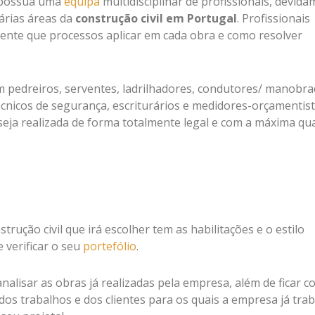
a possua uma
equipa
multidisciplinar de profissionais, devid
várias áreas da
construção civil em Portugal
. Profissionais
nte que processos aplicar em cada obra e como resolver
m pedreiros, serventes, ladrilhadores, condutores/ manobra
técnicos de segurança, escriturários e medidores-orçamentis
seja realizada de forma totalmente legal e com a máxima qua
trução civil que irá escolher tem as habilitações e o estilo
 verificar o seu
portefólio
.
analisar as obras já realizadas pela empresa, além de ficar 
dos trabalhos e dos clientes para os quais a empresa já tra