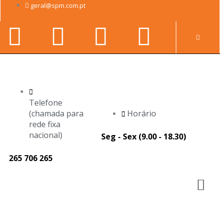
Skip
geral@spm.com.pt
to
Facebook-
Youtube
Linkedin-
Instag
content
Pr
f
in
Telefone
(chamada para
Horário
rede fixa
nacional)
Seg - Sex (9.00 - 18.30)
265 706 265
M