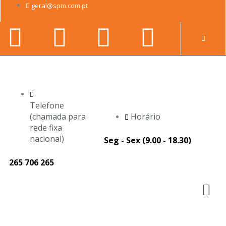
Skip
geral@spm.com.pt
to
Facebook-
Youtube
Linkedin-
Instag
content
Pr
f
in
Telefone
(chamada para
Horário
rede fixa
nacional)
Seg - Sex (9.00 - 18.30)
265 706 265
M